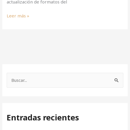
actualización de formatos del
Leer más »
B
u
s
c
Entradas recientes
a
r