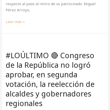
Ejecutivo
respecto al pase al retiro de su patrocinado. Miguel
Pérez Arroyo,
Leer más »
#LOÚLTIMO
🔴
#LOÚLTIMO 🔴 Congreso
Congreso
de
de la República no logró
la
aprobar, en segunda
República
no
votación, la reelección de
logró
aprobar,
alcaldes y gobernadores
en
regionales
segunda
votación,