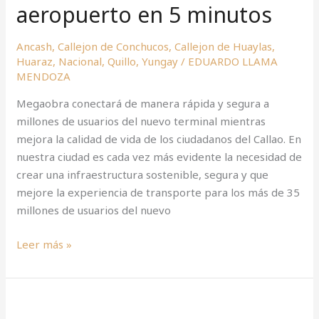
aeropuerto en 5 minutos
Costa
Verde
al
Ancash
,
Callejon de Conchucos
,
Callejon de Huaylas
,
Huaraz
,
Nacional
,
Quillo
,
Yungay
/
EDUARDO LLAMA
nuevo
MENDOZA
aeropuerto
en
Megaobra conectará de manera rápida y segura a
5
millones de usuarios del nuevo terminal mientras
minutos
mejora la calidad de vida de los ciudadanos del Callao. En
nuestra ciudad es cada vez más evidente la necesidad de
crear una infraestructura sostenible, segura y que
mejore la experiencia de transporte para los más de 35
millones de usuarios del nuevo
Leer más »
Abogado