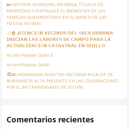
p
🏡 GESTIÓN MUNICIPAL ENTREGA TÍTULOS DE
PROPIEDAD Y FORTALECE EL BIENESTAR DE LAS
o
FAMILIAS BUENAVISTINAS EN EL MARCO DE LAS
r
FIESTAS PATRIAS
:
📐🏠 ¡𝗔𝗧𝗘𝗡𝗖𝗜Ó𝗡 𝗩𝗘𝗖𝗜𝗡𝗢𝗦 𝗗𝗘𝗟 Á𝗥𝗘𝗔 𝗨𝗥𝗕𝗔𝗡𝗔!
𝗜𝗡𝗜𝗖𝗜𝗔𝗡 𝗟𝗔𝗦 𝗟𝗔𝗕𝗢𝗥𝗘𝗦 𝗗𝗘 𝗖𝗔𝗠𝗣𝗢 𝗣𝗔𝗥𝗔 𝗟𝗔
𝗔𝗖𝗧𝗨𝗔𝗟𝗜𝗭𝗔𝗖𝗜Ó𝗡 𝗖𝗔𝗧𝗔𝗦𝗧𝗥𝗔𝗟 𝗘𝗡 𝗤𝗨𝗜𝗟𝗟𝗢
Acción Popular Quillo II
Acción Popular Quillo
🏛️📸 ¡HONRANDO NUESTRA HISTORIA! ALCALDE DE
BUENAVISTA ALTA PRESENTE EN LAS CELEBRACIONES
POR EL 89.° ANIVERSARIO DE SECHÍN
Comentarios recientes