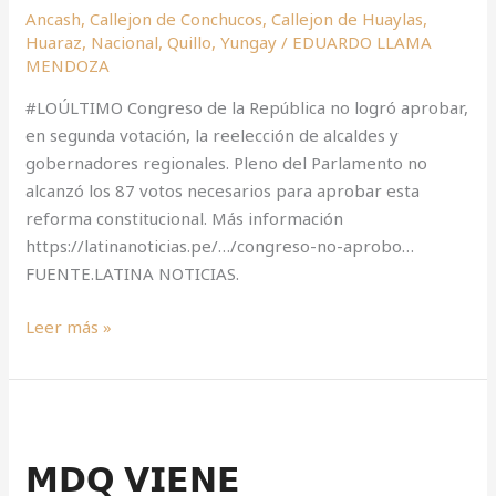
Ancash
,
Callejon de Conchucos
,
Callejon de Huaylas
,
la
Huaraz
,
Nacional
,
Quillo
,
Yungay
/
EDUARDO LLAMA
reelección
MENDOZA
de
alcaldes
#LOÚLTIMO Congreso de la República no logró aprobar,
y
en segunda votación, la reelección de alcaldes y
gobernadores
gobernadores regionales. Pleno del Parlamento no
regionales
alcanzó los 87 votos necesarios para aprobar esta
reforma constitucional. Más información
https://latinanoticias.pe/…/congreso-no-aprobo…
FUENTE.LATINA NOTICIAS.
Leer más »
𝗠𝗗𝗤
𝗩𝗜𝗘𝗡𝗘
𝗠𝗗𝗤 𝗩𝗜𝗘𝗡𝗘
𝗥𝗘𝗔𝗟𝗜𝗭𝗔𝗡𝗗𝗢