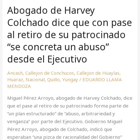
de
Abogado de Harvey
Harvey
Colchado
Colchado dice que con pase
dice
al retiro de su patrocinado
que
con
“se concreta un abuso”
pase
al
desde el Ejecutivo
retiro
de
Ancash
,
Callejon de Conchucos
,
Callejon de Huaylas
,
su
Huaraz
,
Nacional
,
Quillo
,
Yungay
/
EDUARDO LLAMA
MENDOZA
patrocinado
“se
Miguel Pérez Arroyo, abogado de Harvey Colchado, dice
concreta
que el pase al retiro de su patrocinado forma parte de
un
“un plan estructurado” de “abuso, arbitrariedad y
abuso”
venganza” por parte del Ejecutivo. Gobierno Miguel
desde
Pérez Arroyo, abogado de Colchado, indicó que
el
esperaban “una pizca de racionalidad del Gobierno”