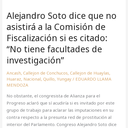
Soto
Alejandro Soto dice que no
dice
que
asistirá a la Comisión de
no
Fiscalización si es citado:
asistirá
a
“No tiene facultades de
la
Comisión
investigación”
de
Fiscalización
Ancash
,
Callejon de Conchucos
,
Callejon de Huaylas
,
si
Huaraz
,
Nacional
,
Quillo
,
Yungay
/
EDUARDO LLAMA
MENDOZA
es
citado:
No obstante, el congresista de Alianza para el
“No
Progreso aclaró que sí acudiría si es invitado por este
tiene
grupo de trabajo para aclarar las imputaciones en su
facultades
contra respecto a la presunta red de prostitución al
de
interior del Parlamento. Congreso Alejandro Soto dice