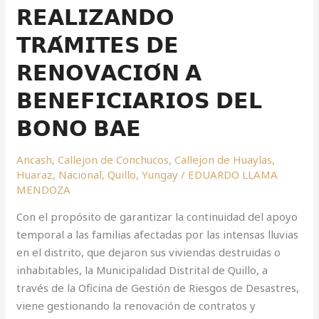
𝗧𝗥𝗔́𝗠𝗜𝗧𝗘𝗦
𝗥𝗘𝗔𝗟𝗜𝗭𝗔𝗡𝗗𝗢
𝗗𝗘
𝗧𝗥𝗔́𝗠𝗜𝗧𝗘𝗦 𝗗𝗘
𝗥𝗘𝗡𝗢𝗩𝗔𝗖𝗜𝗢́𝗡
𝗔
𝗥𝗘𝗡𝗢𝗩𝗔𝗖𝗜𝗢́𝗡 𝗔
𝗕𝗘𝗡𝗘𝗙𝗜𝗖𝗜𝗔𝗥𝗜𝗢𝗦
𝗗𝗘𝗟
𝗕𝗘𝗡𝗘𝗙𝗜𝗖𝗜𝗔𝗥𝗜𝗢𝗦 𝗗𝗘𝗟
𝗕𝗢𝗡𝗢
𝗕𝗢𝗡𝗢 𝗕𝗔𝗘
𝗕𝗔𝗘
Ancash
,
Callejon de Conchucos
,
Callejon de Huaylas
,
Huaraz
,
Nacional
,
Quillo
,
Yungay
/
EDUARDO LLAMA
MENDOZA
Con el propósito de garantizar la continuidad del apoyo
temporal a las familias afectadas por las intensas lluvias
en el distrito, que dejaron sus viviendas destruidas o
inhabitables, la Municipalidad Distrital de Quillo, a
través de la Oficina de Gestión de Riesgos de Desastres,
viene gestionando la renovación de contratos y