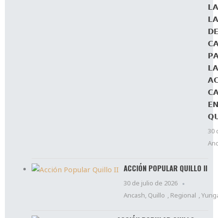
𝗟
𝗟
𝗗
𝗖
𝗣
𝗟
𝗔
𝗖
𝗘
𝗤
30 
An
ACCIÓN POPULAR QUILLO II
30 de julio de 2026
Ancash
,
Quillo
,
Regional
,
Yung