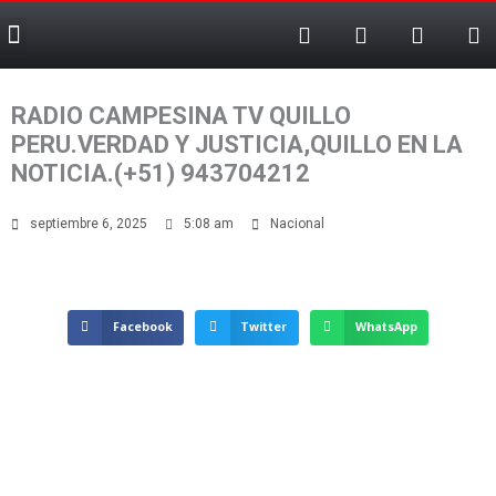
F
T
T
X
Ir
Menu
a
e
i
-
al
c
l
k
t
contenido
e
e
t
w
b
g
o
i
RADIO CAMPESINA TV QUILLO
o
r
k
t
o
a
t
PERU.VERDAD Y JUSTICIA,QUILLO EN LA
k
m
e
NOTICIA.(+51) 943704212
-
r
f
septiembre 6, 2025
5:08 am
Nacional
Facebook
Twitter
WhatsApp