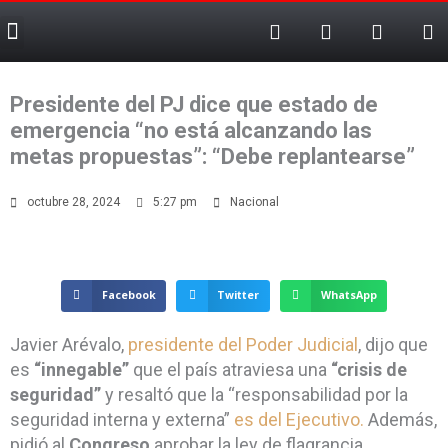
F
T
T
X
Ir
Menu
a
e
i
-
al
c
l
k
t
contenido
e
e
t
w
b
g
o
i
Presidente del PJ dice que estado de
o
r
k
t
o
a
t
emergencia “no está alcanzando las
k
m
e
metas propuestas”: “Debe replantearse”
-
r
f
octubre 28, 2024
5:27 pm
Nacional
Facebook
Twitter
WhatsApp
Javier Arévalo,
presidente del Poder Judicial
, dijo que
es
“innegable”
que el país atraviesa una
“crisis de
seguridad”
y resaltó que la “responsabilidad por la
seguridad interna y externa”
es del Ejecutivo.
Además,
pidió al
Congreso
aprobar la ley de flagrancia.