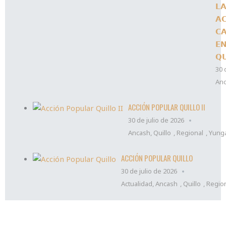
𝗟
𝗔
𝗖
𝗘
𝗤
30 
An
ACCIÓN POPULAR QUILLO II
30 de julio de 2026
Ancash
,
Quillo
,
Regional
,
Yung
ACCIÓN POPULAR QUILLO
30 de julio de 2026
Actualidad
,
Ancash
,
Quillo
,
Regio