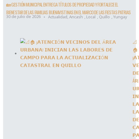
🏡 GESTIÓN MUNICIPAL ENTREGA TÍTULOS DE PROPIEDAD Y FORTALECE EL
BIENESTAR DE LAS FAMILIAS BUENAVISTINAS EN EL MARCO DE LAS FIESTAS PATRIAS
30 de julio de 2026
Actualidad
,
Ancash
,
Local
,
Quillo
,
Yungay
📐
🏠
¡𝗔
𝗩
𝗗
Á𝗥
𝗨
𝗜𝗡
𝗟
𝗟
𝗗
𝗖
𝗣