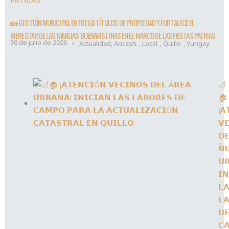
🏡 GESTIÓN MUNICIPAL ENTREGA TÍTULOS DE PROPIEDAD Y FORTALECE EL
BIENESTAR DE LAS FAMILIAS BUENAVISTINAS EN EL MARCO DE LAS FIESTAS PATRIAS
30 de julio de 2026
Actualidad
,
Ancash
,
Local
,
Quillo
,
Yungay
📐
🏠
¡𝗔
𝗩
𝗗
Á𝗥
𝗨
𝗜𝗡
𝗟
𝗟
𝗗
𝗖