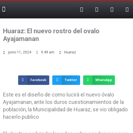
F
T
T
X
Ir
Menu
a
e
i
-
al
c
l
k
t
contenido
e
e
t
w
b
g
o
i
Huaraz: El nuevo rostro del ovalo
o
r
k
t
o
a
t
Ayajamanan
k
m
e
-
r
junio 11, 2024
9:49 am
Huaraz
f
Facebook
Twitter
WhatsApp
Este es el diseño de como lucirá el nuevo óvalo
Ayajamanan, ante los duros cuestionamientos de la
población, la Municipalidad de Huaraz, se vio obligado
hacerlo publico