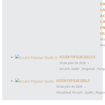
𝗣
𝗟
𝗔
𝗖
𝗘
𝗤
30 
An
ACCIÓN POPULAR QUILLO II
30 de julio de 2026
Ancash
,
Quillo
,
Regional
,
Yung
ACCIÓN POPULAR QUILLO
30 de julio de 2026
Actualidad
,
Ancash
,
Quillo
,
Regio