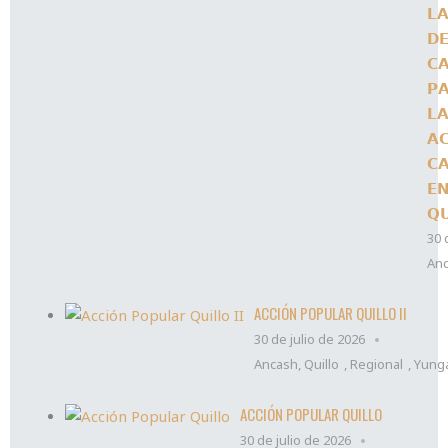
𝗟
𝗗
𝗖
𝗣
𝗟
𝗔
𝗖
𝗘
𝗤
30 
An
ACCIÓN POPULAR QUILLO II
30 de julio de 2026
Ancash
,
Quillo
,
Regional
,
Yung
ACCIÓN POPULAR QUILLO
30 de julio de 2026