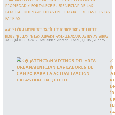
🏡 GESTIÓN MUNICIPAL ENTREGA TÍTULOS DE PROPIEDAD Y FORTALECE EL
BIENESTAR DE LAS FAMILIAS BUENAVISTINAS EN EL MARCO DE LAS FIESTAS PATRIAS
30 de julio de 2026
Actualidad
,
Ancash
,
Local
,
Quillo
,
Yungay
📐
🏠
¡𝗔
𝗩
𝗗
Á𝗥
𝗨
𝗜𝗡
𝗟