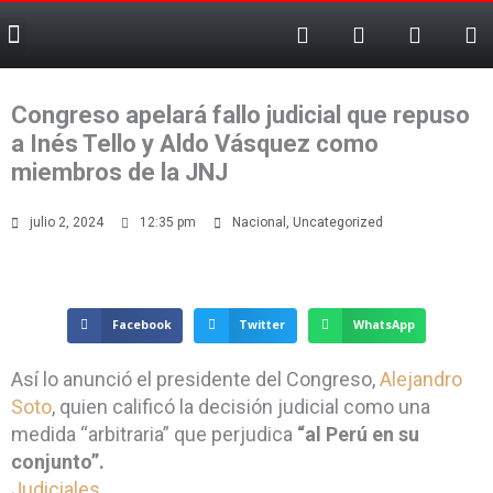
F
T
T
X
Ir
Menu
a
e
i
-
al
c
l
k
t
contenido
e
e
t
w
b
g
o
i
Congreso apelará fallo judicial que repuso
o
r
k
t
o
a
t
a Inés Tello y Aldo Vásquez como
k
m
e
miembros de la JNJ
-
r
f
julio 2, 2024
12:35 pm
Nacional
,
Uncategorized
Facebook
Twitter
WhatsApp
Así lo anunció el presidente del Congreso,
Alejandro
Soto
, quien calificó la decisión judicial como una
medida “arbitraria” que perjudica
“al Perú en su
conjunto”.
Judiciales