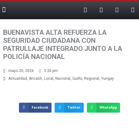
F
T
T
X
Ir
Menu
a
e
i
-
al
c
l
k
t
contenido
e
e
t
w
b
g
o
i
BUENAVISTA ALTA REFUERZA LA
o
r
k
t
o
a
t
SEGURIDAD CIUDADANA CON
k
m
e
PATRULLAJE INTEGRADO JUNTO A LA
-
r
POLICÍA NACIONAL
f
mayo 20, 2026
3:26 pm
Actualidad
,
Ancash
,
Local
,
Nacional
,
Quillo
,
Regional
,
Yungay
Facebook
Twitter
WhatsApp