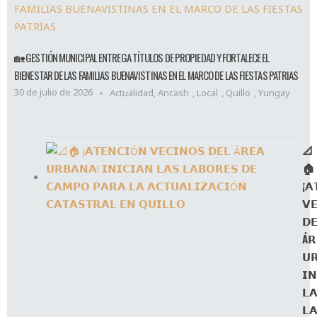
🏡 GESTIÓN MUNICIPAL ENTREGA TÍTULOS DE PROPIEDAD Y FORTALECE EL
BIENESTAR DE LAS FAMILIAS BUENAVISTINAS EN EL MARCO DE LAS FIESTAS PATRIAS
30 de julio de 2026
Actualidad
,
Ancash
,
Local
,
Quillo
,
Yungay
📐
🏠
¡𝗔
𝗩
𝗗
Á𝗥
𝗨
𝗜𝗡
𝗟
𝗟