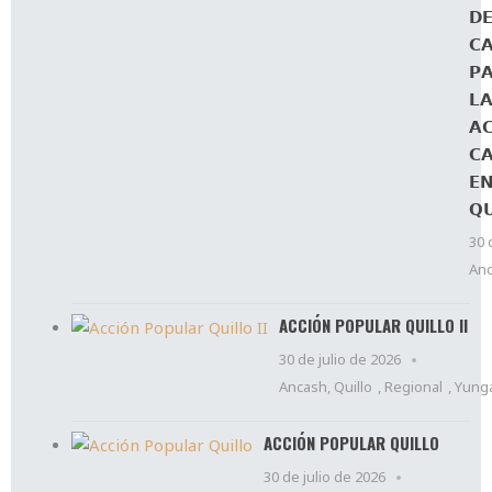
𝗗
𝗖
𝗣
𝗟
𝗔
𝗖
𝗘
𝗤
30 
An
ACCIÓN POPULAR QUILLO II
30 de julio de 2026
Ancash
,
Quillo
,
Regional
,
Yung
ACCIÓN POPULAR QUILLO
30 de julio de 2026