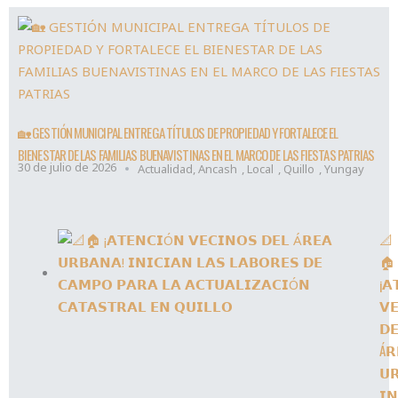
🏡 GESTIÓN MUNICIPAL ENTREGA TÍTULOS DE PROPIEDAD Y FORTALECE EL
BIENESTAR DE LAS FAMILIAS BUENAVISTINAS EN EL MARCO DE LAS FIESTAS PATRIAS
30 de julio de 2026
Actualidad
,
Ancash
,
Local
,
Quillo
,
Yungay
📐
🏠
¡𝗔
𝗩
𝗗
Á𝗥
𝗨
𝗜𝗡