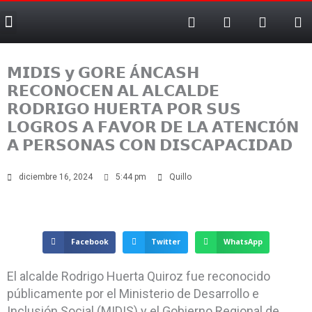
F
T
T
X
Ir
Menu
a
e
i
-
al
c
l
k
t
contenido
e
e
t
w
b
g
o
i
𝗠𝗜𝗗𝗜𝗦 𝘆 𝗚𝗢𝗥𝗘 Á𝗡𝗖𝗔𝗦𝗛
o
r
k
t
o
a
t
𝗥𝗘𝗖𝗢𝗡𝗢𝗖𝗘𝗡 𝗔𝗟 𝗔𝗟𝗖𝗔𝗟𝗗𝗘
k
m
e
𝗥𝗢𝗗𝗥𝗜𝗚𝗢 𝗛𝗨𝗘𝗥𝗧𝗔 𝗣𝗢𝗥 𝗦𝗨𝗦
-
r
𝗟𝗢𝗚𝗥𝗢𝗦 𝗔 𝗙𝗔𝗩𝗢𝗥 𝗗𝗘 𝗟𝗔 𝗔𝗧𝗘𝗡𝗖𝗜Ó𝗡
f
𝗔 𝗣𝗘𝗥𝗦𝗢𝗡𝗔𝗦 𝗖𝗢𝗡 𝗗𝗜𝗦𝗖𝗔𝗣𝗔𝗖𝗜𝗗𝗔𝗗
diciembre 16, 2024
5:44 pm
Quillo
Facebook
Twitter
WhatsApp
El alcalde Rodrigo Huerta Quiroz fue reconocido
públicamente por el Ministerio de Desarrollo e
Inclusión Social (MIDIS) y el Gobierno Regional de