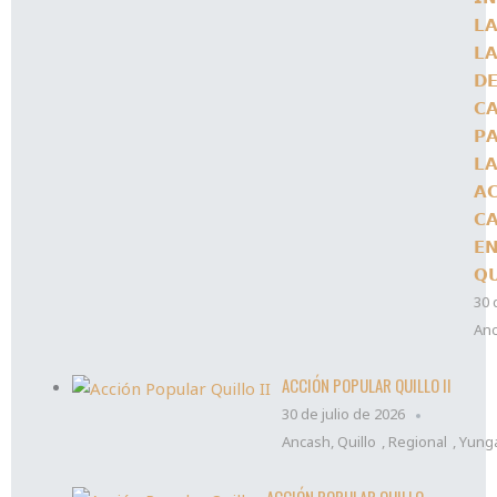
𝗟
𝗟
𝗗
𝗖
𝗣
𝗟
𝗔
𝗖
𝗘
𝗤
30 
An
ACCIÓN POPULAR QUILLO II
30 de julio de 2026
Ancash
,
Quillo
,
Regional
,
Yung